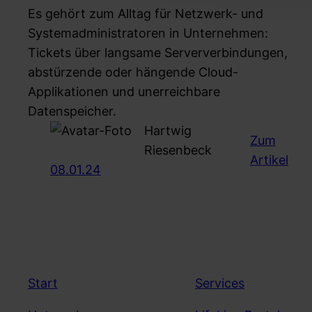
Es gehört zum Alltag für Netzwerk- und
Systemadministratoren in Unternehmen:
Tickets über langsame Serververbindungen,
abstürzende oder hängende Cloud-
Applikationen und unerreichbare
Datenspeicher.
Hartwig
Zum
Riesenbeck
:
Artikel
08.01.24
Mit
Alle
Pac
geg
Blin
im
Start
Services
Net