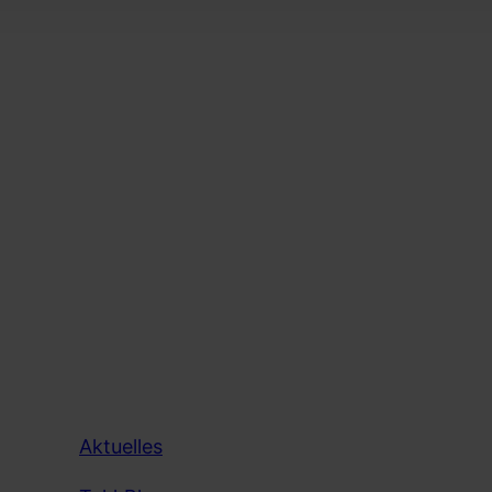
gro
kets
en
dflug
Aktuelles
zwerk